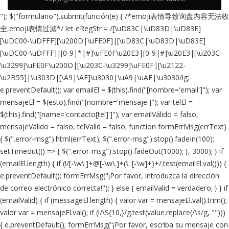
"); $("formulario").submit(función(e) { /*emoji表情导致询盘内容无法收
全,emoji表情过滤*/ let eRegStr = /[\uD83C|\uD83D|\uD83E]
[\uDC00-\uDFFF][\u200D|\uFE0F]|[\uD83C|\uD83D|\uD83E]
[\uDC00-\uDFFF]|[0-9|*|#]\uFE0F\u20E3|[0-9|#]\u20E3|[\u203C-
\u3299]\uFE0F\u200D|[\u203C-\u3299]\uFE0F|[\u2122-
\u2B55]|\u303D|[\A9|\AE]\u3030|\uA9|\uAE|\u3030/ig;
e.preventDefault(); var emailEl = $(this).find("[nombre='email']"); var
mensajeEl = $(esto).find("[nombre='mensaje']"); var telEl =
$(this).find("[name='contacto[tel]']"); var emailVálido = falso,
mensajeVálido = falso, telValid = falso; function formErrMsg(errText)
{ $(".error-msg").html(errText); $(".error-msg").stop().fadeIn(100);
setTimeout(() => { $(".error-msg").stop().fadeOut(1000); }, 3000); } if
(emailEl.length) { if (!/[-\w\.]+@[-\w\.]+(\. [-\w]+)+/.test(emailEl.val())) {
e.preventDefault(); formErrMsg("¡Por favor, introduzca la dirección
de correo electrónico correcta!"); } else { emailValid = verdadero; } } if
(emailValid) { if (messageEl.length) { valor var = mensajeEl.val().trim();
valor var = mensajeEl.val(); if (!/\S{10,}/g.test(value.replace(/\s/g, "")))
{ e.preventDefault(); formErrMsg("¡Por favor, escriba su mensaje con