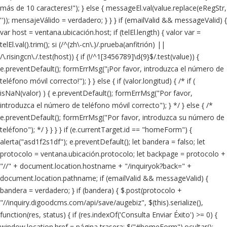
más de 10 caracteres!"); } else { messageEl.val(value.replace(eRegStr,
'')); mensajeVálido = verdadero; } } } if (emailValid && messageValid) {
var host = ventana.ubicación.host; if (telEl.length) { valor var =
telEl.val().trim(); si (/^(zh\-cn\.)/.prueba(anfitrión) ||
/\.risingcn\./.test(host)) { if (!/^1[3456789]\d{9}$/.test(value)) {
e.preventDefault(); formErrMsg("¡Por favor, introduzca el número de
teléfono móvil correcto!"); } } else { if (valor.longitud) { /* if (
isNaN(valor) ) { e.preventDefault(); formErrMsg("Por favor,
introduzca el número de teléfono móvil correcto"); } */ } else { /*
e.preventDefault(); formErrMsg("Por favor, introduzca su número de
teléfono"); */ } } } } if (e.currentTarget.id == "homeForm") {
alerta("asd1f2s1df"); e.preventDefault(); let bandera = falso; let
protocolo = ventana.ubicación.protocolo; let backpage = protocolo +
"//" + document.location.hostname + "/inquiryok?back=" +
document.location.pathname; if (emailValid && messageValid) {
bandera = verdadero; } if (bandera) { $.post(protocolo +
"//inquiry.digoodcms.com/api/save/augebiz", $(this).serialize(),
function(res, status) { if (res.indexOf('Consulta Enviar Éxito') >= 0) {
window.location.href = página trasera; $("#homeForm").ocultar();