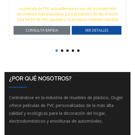
elícula de PVC autoadhesiva es uno de los materiales
La película d
ativos más populares para productos de decoración.
decorativos m
hecho de PVC japonés y se produce mediante muchos
Está hecho de
esos complejos, como el calandrado, la impresión, el
procesos comp
CONSULTA RÁPIDA
laminado y el sublaminado.
VER DETALLES
CONSULT
¿POR QUÉ NOSOTROS?
Centrándose en la industria de muebles de plástico, Ouger
ofrece películas de PVC personalizadas de la más alta
calidad y ecológicas para la decoración del hogar,
electrodomésticos y envolturas de automóviles.