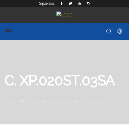
Síguenos:
C. XP.020ST.03SA
Hogar
Película autoadhesiva
C. XP.020ST.03SA