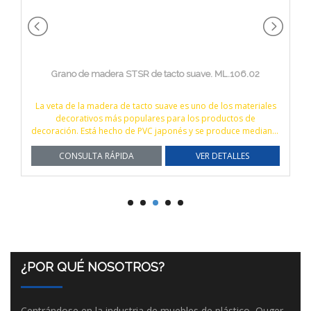
Grano de madera STSR de tacto suave. ML.106.02
La veta de la madera de tacto suave es uno de los materiales
decorativos más populares para los productos de
decoración. Está hecho de PVC japonés y se produce mediante
muchos procesos complejos, como el calandrado, la
CONSULTA RÁPIDA
impresión, el laminado y el sublaminado.
VER DETALLES
¿POR QUÉ NOSOTROS?
Centrándose en la industria de muebles de plástico, Ouger