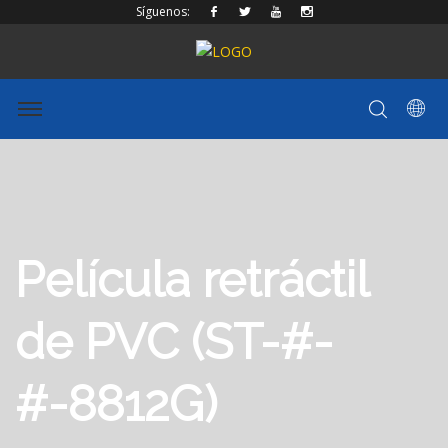
Síguenos:
Película retráctil
de PVC (ST-#-
#-8812G)