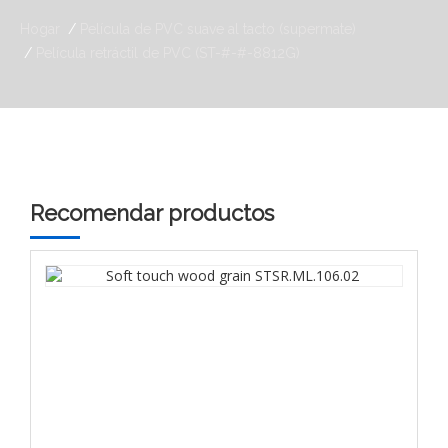
Hogar
Película de PVC suave al tacto (supermate)
Película retráctil de PVC (ST-#-#-8812G)
Recomendar productos