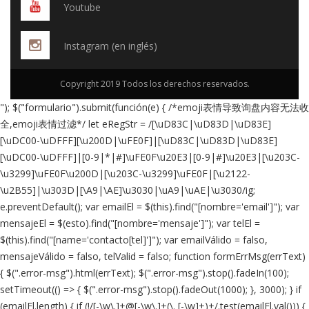
Youtube
Instagram (en inglés)
Copyright 2019 Todos los derechos reservados.
"); $("formulario").submit(función(e) { /*emoji表情导致询盘内容无法收
全,emoji表情过滤*/ let eRegStr = /[\uD83C|\uD83D|\uD83E]
[\uDC00-\uDFFF][\u200D|\uFE0F]|[\uD83C|\uD83D|\uD83E]
[\uDC00-\uDFFF]|[0-9|*|#]\uFE0F\u20E3|[0-9|#]\u20E3|[\u203C-
\u3299]\uFE0F\u200D|[\u203C-\u3299]\uFE0F|[\u2122-
\u2B55]|\u303D|[\A9|\AE]\u3030|\uA9|\uAE|\u3030/ig;
e.preventDefault(); var emailEl = $(this).find("[nombre='email']"); var
mensajeEl = $(esto).find("[nombre='mensaje']"); var telEl =
$(this).find("[name='contacto[tel]']"); var emailVálido = falso,
mensajeVálido = falso, telValid = falso; function formErrMsg(errText)
{ $(".error-msg").html(errText); $(".error-msg").stop().fadeIn(100);
setTimeout(() => { $(".error-msg").stop().fadeOut(1000); }, 3000); } if
(emailEl.length) { if (!/[-\w\.]+@[-\w\.]+(\. [-\w]+)+/.test(emailEl.val())) {