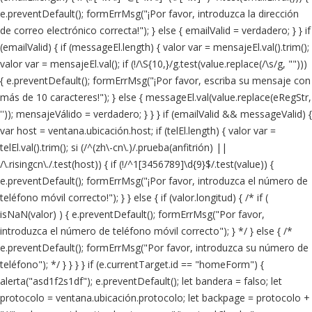
e.preventDefault(); formErrMsg("¡Por favor, introduzca la dirección
de correo electrónico correcta!"); } else { emailValid = verdadero; } } if
(emailValid) { if (messageEl.length) { valor var = mensajeEl.val().trim();
valor var = mensajeEl.val(); if (!/\S{10,}/g.test(value.replace(/\s/g, "")))
{ e.preventDefault(); formErrMsg("¡Por favor, escriba su mensaje con
más de 10 caracteres!"); } else { messageEl.val(value.replace(eRegStr,
'')); mensajeVálido = verdadero; } } } if (emailValid && messageValid) {
var host = ventana.ubicación.host; if (telEl.length) { valor var =
telEl.val().trim(); si (/^(zh\-cn\.)/.prueba(anfitrión) ||
/\.risingcn\./.test(host)) { if (!/^1[3456789]\d{9}$/.test(value)) {
e.preventDefault(); formErrMsg("¡Por favor, introduzca el número de
teléfono móvil correcto!"); } } else { if (valor.longitud) { /* if (
isNaN(valor) ) { e.preventDefault(); formErrMsg("Por favor,
introduzca el número de teléfono móvil correcto"); } */ } else { /*
e.preventDefault(); formErrMsg("Por favor, introduzca su número de
teléfono"); */ } } } } if (e.currentTarget.id == "homeForm") {
alerta("asd1f2s1df"); e.preventDefault(); let bandera = falso; let
protocolo = ventana.ubicación.protocolo; let backpage = protocolo +