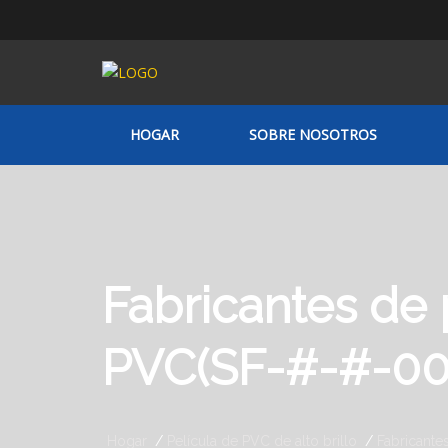
HOGAR
SOBRE NOSOTROS
Fabricantes de 
PVC(SF-#-#-00
Hogar
Película de PVC de alto brillo
Fabricante