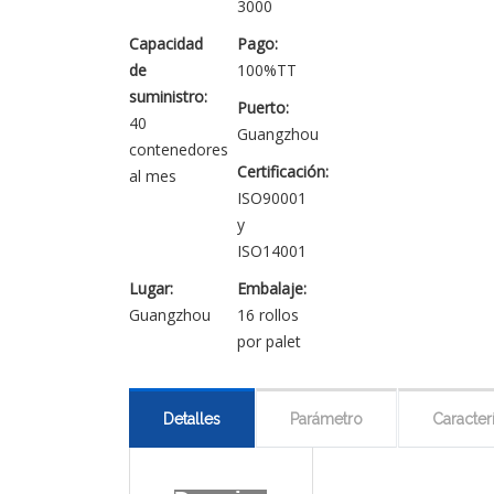
3000
Capacidad
Pago:
de
100%TT
suministro:
Puerto:
40
Guangzhou
contenedores
Certificación:
al mes
ISO90001
y
ISO14001
Lugar:
Embalaje:
Guangzhou
16 rollos
por palet
Detalles
Parámetro
Caracterí