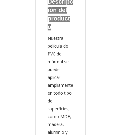
Descripc
ión del
product
o
Nuestra
película de
PVC de
mármol se
puede
aplicar
ampliamente
en todo tipo
de
superficies,
como MDF,
madera,
aluminio y