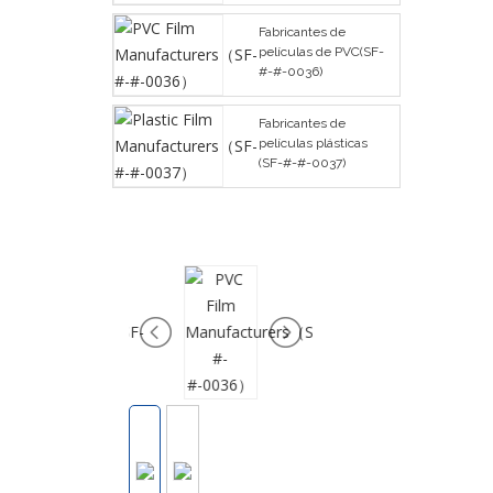
Fabricantes de
películas de PVC(SF-
#-#-0036)
Fabricantes de
películas plásticas
(SF-#-#-0037)