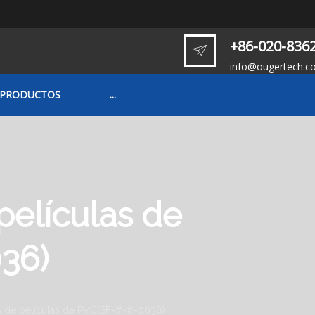
+86-020-836
info@ougertech.c
PRODUCTOS
...
películas de
36)
s de películas de PVC(SF-#-#-0036)