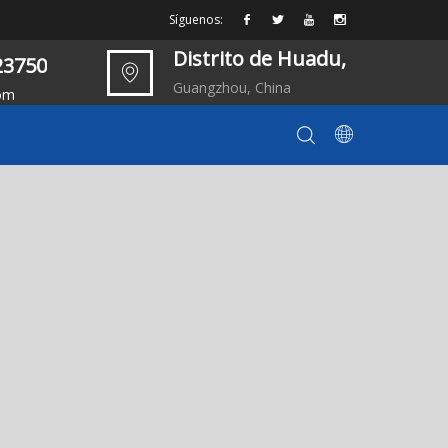
Síguenos:
Distrito de Huadu,
23750
Guangzhou, China
om